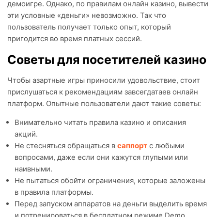
демоигре. Однако, по правилам онлайн казино, вывести
эти условные «деньги» невозможно. Так что
пользователь получает только опыт, который
пригодится во время платных сессий.
Советы для посетителей казино
Чтобы азартные игры приносили удовольствие, стоит
прислушаться к рекомендациям завсегдатаев онлайн
платформ. Опытные пользователи дают такие советы:
Внимательно читать правила казино и описания
акций.
Не стесняться обращаться в
саппорт
с любыми
вопросами, даже если они кажутся глупыми или
наивными.
Не пытаться обойти ограничения, которые заложены
в правила платформы.
Перед запуском аппаратов на деньги выделить время
и потренироваться в бесплатном режиме Demo.