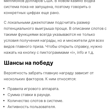
миллионов долларов США. В новом казино Водка
система пока не запущена, поэтому говорить о
конкретных цифрах еще рано.
С локальными джекпотами подсчитать размер
потенциального выигрыша проще. В описании слотов с
такими функциями всегда указываются не только
условия получения награды, но и множители для всех
видов главного приза. Чтобы открыть справку, нужно
нажать на кнопку с пиктограммами «i», info и т.д.
Шансы на победу
Вероятность забрать главную награду зависит от
нескольких факторов. К ним относятся:
Правила игрового аппарата.
Сумма ставки в раунде.
Количество слотов в системе.
Активность пользователя.