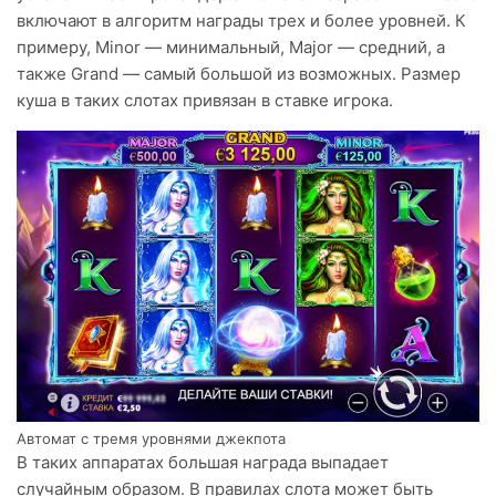
включают в алгоритм награды трех и более уровней. К
примеру, Minor — минимальный, Major — средний, а
также Grand — самый большой из возможных. Размер
куша в таких слотах привязан в ставке игрока.
Автомат с тремя уровнями джекпота
В таких аппаратах большая награда выпадает
случайным образом. В правилах слота может быть