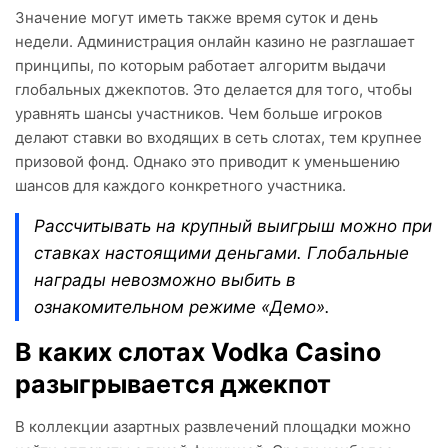
Значение могут иметь также время суток и день
недели. Администрация онлайн казино не разглашает
принципы, по которым работает алгоритм выдачи
глобальных джекпотов. Это делается для того, чтобы
уравнять шансы участников. Чем больше игроков
делают ставки во входящих в сеть слотах, тем крупнее
призовой фонд. Однако это приводит к уменьшению
шансов для каждого конкретного участника.
Рассчитывать на крупный выигрыш можно при
ставках настоящими деньгами. Глобальные
награды невозможно выбить в
ознакомительном режиме «Демо».
В каких слотах Vodka Casino
разыгрывается джекпот
В коллекции азартных развлечений площадки можно