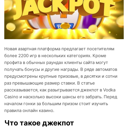
Новая азартная платформа предлагает посетителям
более 2200 игр в нескольких категориях. Кроме
профита в обычных раундах клиенты сайта могут
получать бонусы и другие награды. В ряде автоматов
предусмотрены крупные призовые, в десятки и сотни
раз превышающие размер ставки. В статье
рассказывается, как разыгрывается джекпот в Vodka
Casino и насколько высоки шансы его забрать. Перед
началом гонки за большим призом стоит изучить
правила онлайн казино.
Что такое джекпот