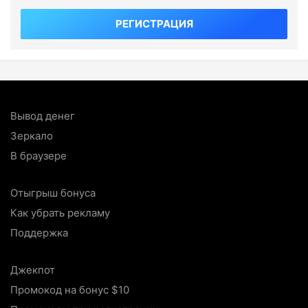
РЕГИСТРАЦИЯ
Вывод денег
Зеркало
В браузере
Отыгрыш бонуса
Как убрать рекламу
Поддержка
Джекпот
Промокод на бонус $10