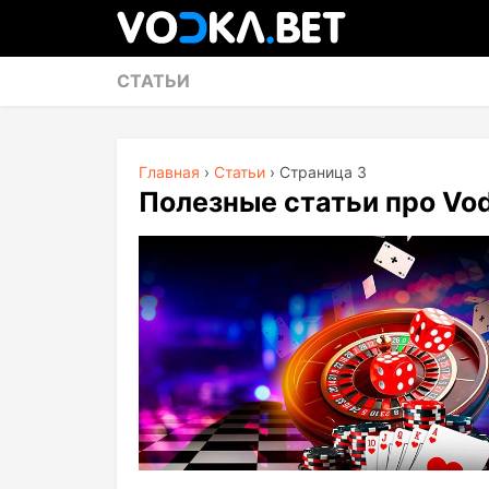
СТАТЬИ
Главная
›
Статьи
›
Страница 3
Полезные статьи про Vod