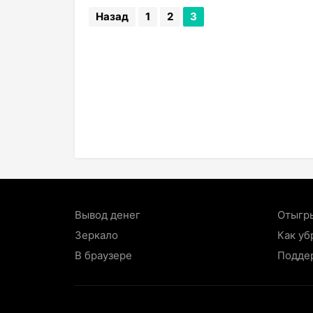
Назад
1
2
3
Вывод денег
Отыгр
Зеркало
Как уб
В браузере
Подде